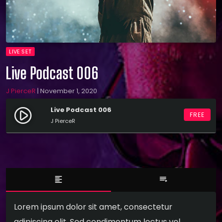
LIVE SET
Live Podcast 006
J PierceR
| November 1, 2020
Live Podcast 006
play_circle_filled
FREE
J PierceR
format_align_left
playlist_play
Lorem ipsum dolor sit amet, consectetur
adipiscing elit. Sed condimentum lectus vel